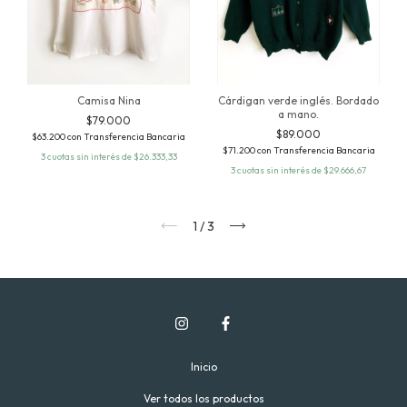
Camisa Nina
Cárdigan verde inglés. Bordado
a mano.
$79.000
$89.000
$63.200
con
Transferencia Bancaria
$71.200
con
Transferencia Bancaria
3
cuotas sin interés de
$26.333,33
3
cuotas sin interés de
$29.666,67
1
/
3
Inicio
Ver todos los productos