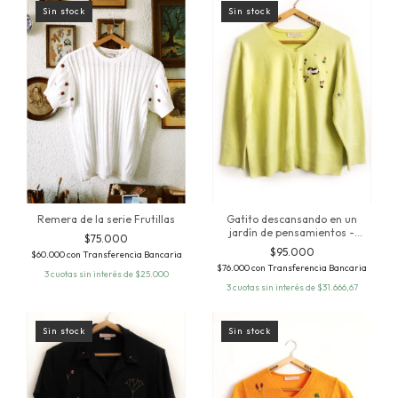
Sin stock
Sin stock
Remera de la serie Frutillas
Gatito descansando en un
jardín de pensamientos -
$75.000
Prenda única
$95.000
$60.000
con
Transferencia Bancaria
$76.000
con
Transferencia Bancaria
3
cuotas sin interés de
$25.000
3
cuotas sin interés de
$31.666,67
Sin stock
Sin stock