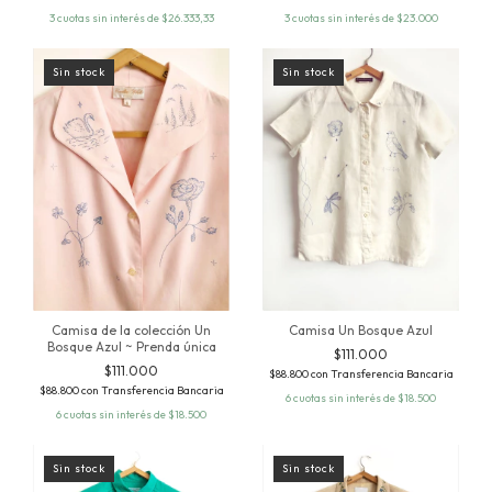
3
cuotas sin interés de
$26.333,33
3
cuotas sin interés de
$23.000
Sin stock
Sin stock
Camisa de la colección Un
Camisa Un Bosque Azul
Bosque Azul ~ Prenda única
$111.000
$111.000
$88.800
con
Transferencia Bancaria
$88.800
con
Transferencia Bancaria
6
cuotas sin interés de
$18.500
6
cuotas sin interés de
$18.500
Sin stock
Sin stock