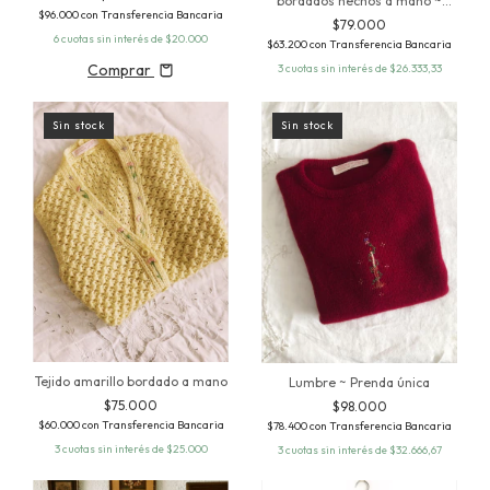
bordados hechos a mano ~
$96.000
con
Transferencia Bancaria
Prenda única
$79.000
6
cuotas sin interés de
$20.000
$63.200
con
Transferencia Bancaria
Comprar
3
cuotas sin interés de
$26.333,33
Sin stock
Sin stock
Tejido amarillo bordado a mano
Lumbre ~ Prenda única
$75.000
$98.000
$60.000
con
Transferencia Bancaria
$78.400
con
Transferencia Bancaria
3
cuotas sin interés de
$25.000
3
cuotas sin interés de
$32.666,67