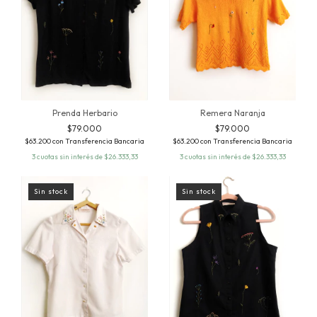
Prenda Herbario
Remera Naranja
$79.000
$79.000
$63.200
con
Transferencia Bancaria
$63.200
con
Transferencia Bancaria
3
cuotas sin interés de
$26.333,33
3
cuotas sin interés de
$26.333,33
Sin stock
Sin stock