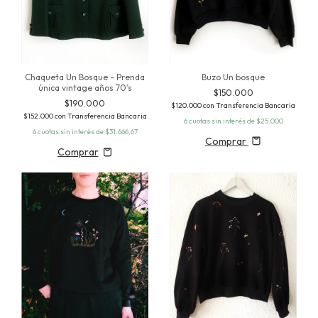
Chaqueta Un Bosque - Prenda
Buzo Un bosque
única vintage años 70’s
$150.000
$190.000
$120.000
con
Transferencia Bancaria
$152.000
con
Transferencia Bancaria
6
cuotas sin interés de
$25.000
6
cuotas sin interés de
$31.666,67
Comprar