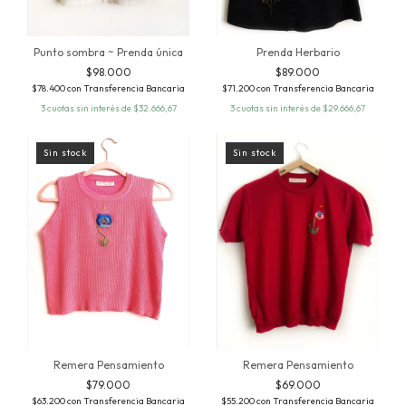
Prenda Herbario
Punto sombra ~ Prenda única
$89.000
$98.000
$71.200
con
Transferencia Bancaria
$78.400
con
Transferencia Bancaria
3
cuotas sin interés de
$29.666,67
3
cuotas sin interés de
$32.666,67
Sin stock
Sin stock
Remera Pensamiento
Remera Pensamiento
$79.000
$69.000
$63.200
con
Transferencia Bancaria
$55.200
con
Transferencia Bancaria