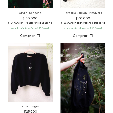
Herbario Edición Primavera
Jardín de noche.
$160.000
$130.000
$128.000
con
Transferencia Bancaria
$104.000
con
Transferencia Bancaria
6
cuotas sin interés de
$26.666,67
6
cuotas sin interés de
$21.666,67
Comprar
Comprar
Buzo Hongos
$125.000