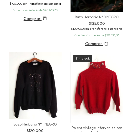
$100.000
con
Transferencia Bancaria
6
cuotas sin interés de
$20.833,33
Buzo Herbario N° 8 NEGRO
Comprar
$125.000
$100.000
con
Transferencia Bancaria
6
cuotas sin interés de
$20.833,33
Comprar
Sin stock
Buzo Herbario N° 1 NEGRO
Polera vintage intervenida con
$120.000