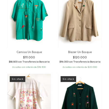
Blazer Un Bosque
Camisa Un Bosque
$120.000
$111.000
$96.000
con
Transferencia Bancaria
$88.800
con
Transferencia Bancaria
6
cuotas sin interés de
$20.000
6
cuotas sin interés de
$18.500
Sin stock
Sin stock