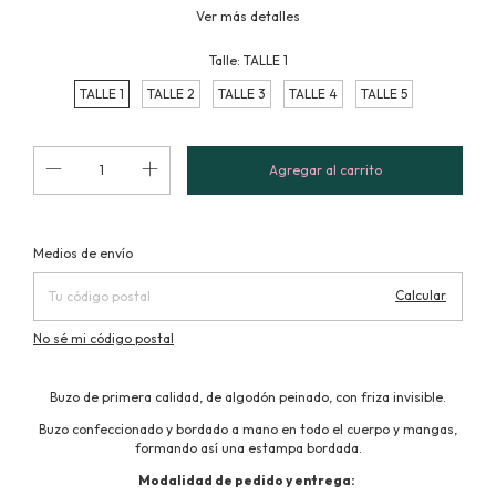
Ver más detalles
Talle:
TALLE 1
TALLE 1
TALLE 2
TALLE 3
TALLE 4
TALLE 5
Cambiar CP
Entregas para el CP:
Medios de envío
Calcular
No sé mi código postal
Buzo de primera calidad, de algodón peinado, con friza invisible.
Buzo confeccionado y bordado a mano en todo el cuerpo y mangas,
formando así una estampa bordada.
Modalidad de pedido y entrega: