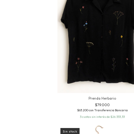
Prenda Herbario
$79.000
$63.200
con
Transferencia Bancaria
3
cuotas sin interés de
$26.333,33
Sin stock