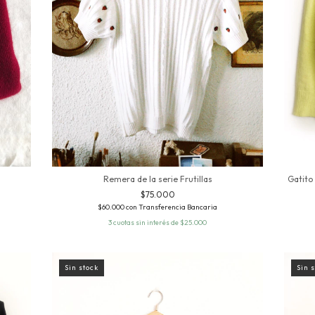
Remera de la serie Frutillas
Gatito
$75.000
$60.000
con
Transferencia Bancaria
3
cuotas sin interés de
$25.000
Sin stock
Sin 