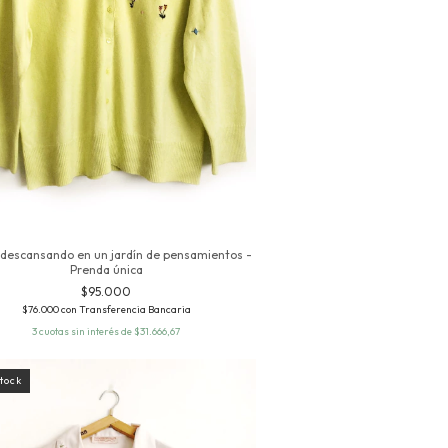
 descansando en un jardín de pensamientos -
Prenda única
$95.000
$76.000
con
Transferencia Bancaria
3
cuotas sin interés de
$31.666,67
stock