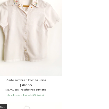
Punto sombra ~ Prenda única
$98.000
$78.400
con
Transferencia Bancaria
3
cuotas sin interés de
$32.666,67
stock