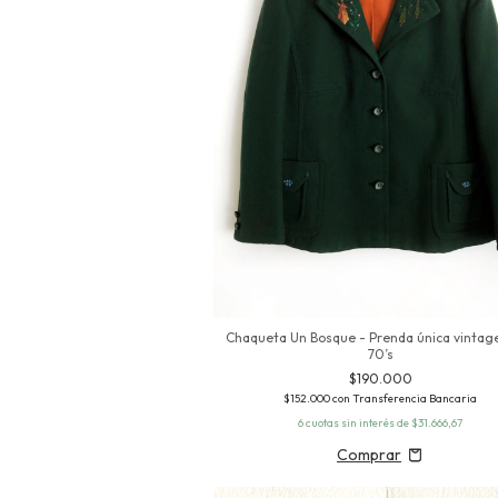
Chaqueta Un Bosque - Prenda única vintag
70’s
$190.000
$152.000
con
Transferencia Bancaria
6
cuotas sin interés de
$31.666,67