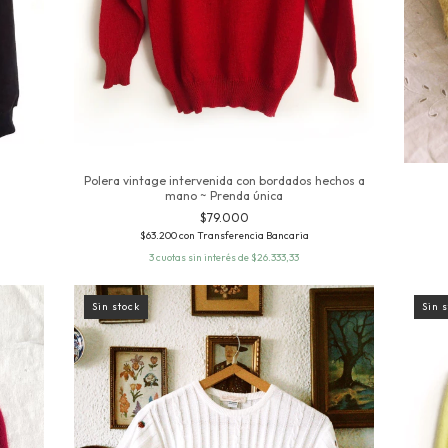
Polera vintage intervenida con bordados hechos a
mano ~ Prenda única
$79.000
$63.200
con
Transferencia Bancaria
3
cuotas sin interés de
$26.333,33
Sin stock
Sin 