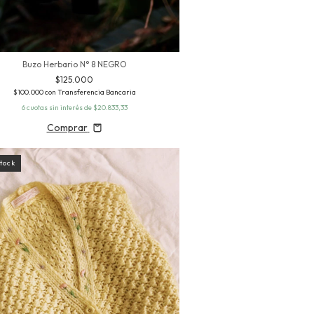
Buzo Herbario N° 8 NEGRO
$125.000
$100.000
con
Transferencia Bancaria
6
cuotas sin interés de
$20.833,33
Comprar
stock