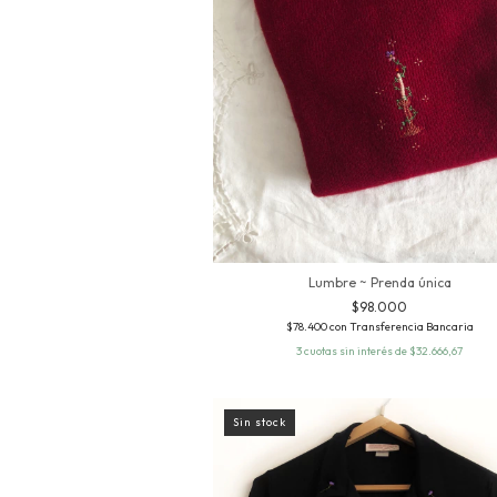
Lumbre ~ Prenda única
$98.000
$78.400
con
Transferencia Bancaria
3
cuotas sin interés de
$32.666,67
Sin stock