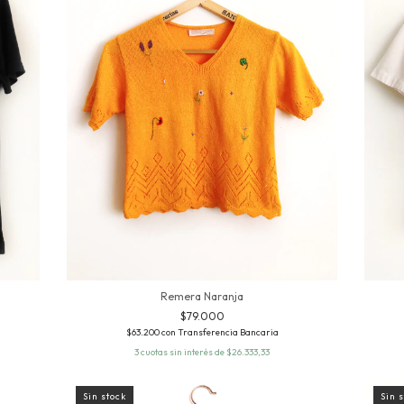
Remera Naranja
$79.000
$63.200
con
Transferencia Bancaria
3
cuotas sin interés de
$26.333,33
Sin stock
Sin 