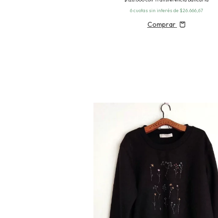
6
cuotas sin interés de
$26.666,67
Comprar