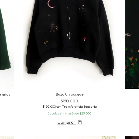
e años
Buzo Un bosque
$150.000
$120.000
con
Transferencia Bancaria
6
cuotas sin interés de
$25.000
Comprar