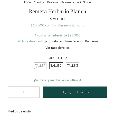
Inicio
.
Prendas
.
Remeras
.
Remera Herbario Blanca
Remera Herbario Blanca
$75.000
$60.000
con
Transferencia Bancaria
3
cuotas sin interés de
$25.000
20% de descuento
pagando con Transferencia Bancaria
Ver más detalles
Talle:
TALLE 2
TALLE 1
TALLE 2
TALLE 3
¡No te lo pierdas, es el último!
Cambiar CP
Entregas para el CP:
Medios de envío