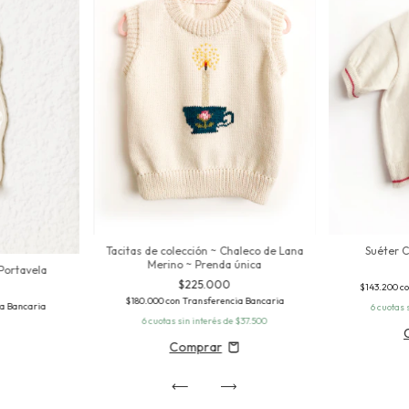
Tacitas de colección ~ Chaleco de Lana
Suéter C
Merino ~ Prenda única
Portavela
$225.000
$143.200
c
$180.000
con
Transferencia Bancaria
a Bancaria
6
cuotas 
6
cuotas sin interés de
$37.500