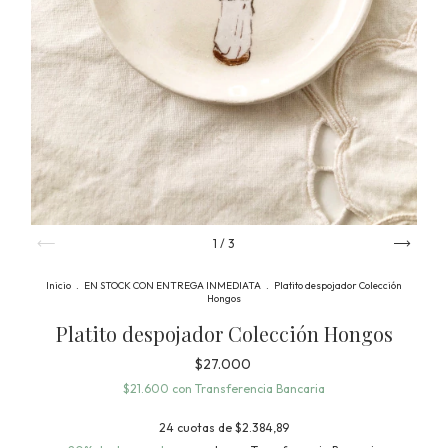
1
/
3
Inicio
.
EN STOCK CON ENTREGA INMEDIATA
.
Platito despojador Colección
Hongos
Platito despojador Colección Hongos
$27.000
$21.600
con
Transferencia Bancaria
24
cuotas de
$2.384,89