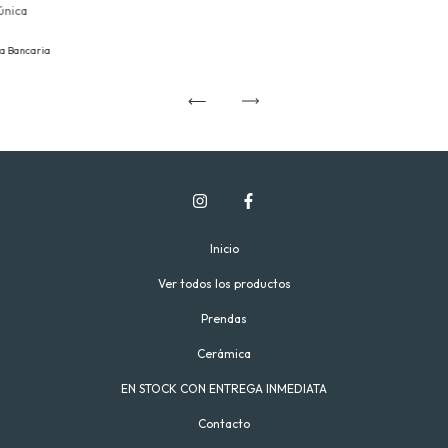
única
a Bancaria
Inicio
Ver todos los productos
Prendas
Cerámica
EN STOCK CON ENTREGA INMEDIATA
Contacto