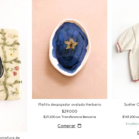
Platito despojador ovalado Herbario
Suéter C
$29.000
$23.200
con
Transferencia Bancaria
$143.200
c
6
cuotas 
miniatura de