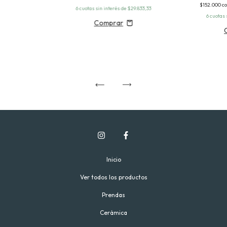
$152.000
c
6
cuotas sin interés de
$29.833,33
6
cuotas 
Inicio
Ver todos los productos
Prendas
Cerámica