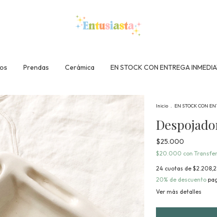
tos
Prendas
Cerámica
EN STOCK CON ENTREGA INMEDIA
Inicio
.
EN STOCK CON EN
Despojador
$25.000
$20.000
con
Transfer
24
cuotas de
$2.208,2
20% de descuento
pag
Ver más detalles