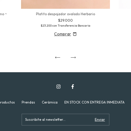
ino ~
Platito despojador ovalado Herbario
$29.000
$23.200
con
Transferencia Bancaria
productos
Prendas
Cerámica
EN STOCK CON ENTREGA INMEDIATA