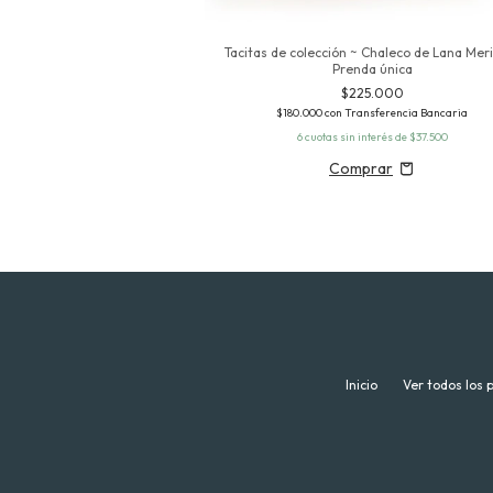
Tacitas de colección ~ Chaleco de Lana Mer
Prenda única
ada - Portavela
$225.000
2.000
$180.000
con
Transferencia Bancaria
sferencia Bancaria
6
cuotas sin interés de
$37.500
Inicio
Ver todos los 